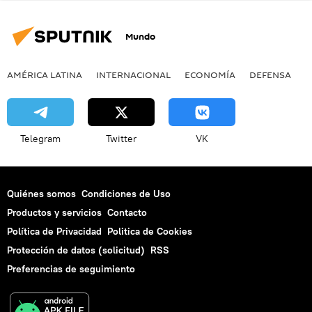
Mundo
AMÉRICA LATINA
INTERNACIONAL
ECONOMÍA
DEFENSA
M
Telegram
Twitter
VK
Quiénes somos
Condiciones de Uso
Productos y servicios
Contacto
Política de Privacidad
Politica de Cookies
Protección de datos (solicitud)
RSS
Preferencias de seguimiento