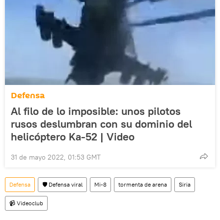
Defensa
Al filo de lo imposible: unos pilotos
rusos deslumbran con su dominio del
helicóptero Ka-52 | Video
31 de mayo 2022, 01:53 GMT
Defensa
🛡️ Defensa viral
Mi-8
tormenta de arena
Siria
📹 Videoclub