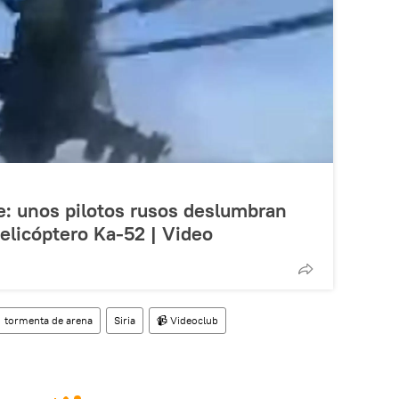
le: unos pilotos rusos deslumbran
elicóptero Ka-52 | Video
tormenta de arena
Siria
📹 Videoclub