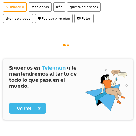
Multimedia
maniobras
Irán
guerra de drones
dron de ataque
🛡️ Fuerzas Armadas
📷 Fotos
Síguenos en
Telegram
y te
mantendremos al tanto de
todo lo que pasa en el
mundo.
Unirme