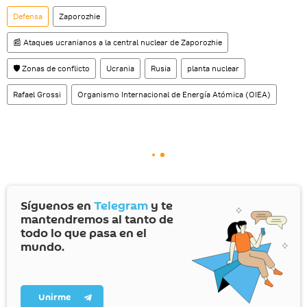
Defensa
Zaporozhie
📰 Ataques ucranianos a la central nuclear de Zaporozhie
🛡️ Zonas de conflicto
Ucrania
Rusia
planta nuclear
Rafael Grossi
Organismo Internacional de Energía Atómica (OIEA)
Síguenos en
Telegram
y te
mantendremos al tanto de
todo lo que pasa en el
mundo.
Unirme