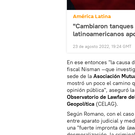
América Latina
"Cambiaron tanques p
latinoamericanos ap
23 de agosto 2022, 19:24 GMT
En ese entonces "la causa 
fiscal Nisman —que investig
sede de la
Asociación Mutua
mostró un poco el camino qu
opinión pública", aseguró la
Observatorio de Lawfare de
Geopolítica
(CELAG).
Según Romano, con el caso 
entre aparato judicial y me
una "fuerte impronta de
law
desmoralización, la criminali