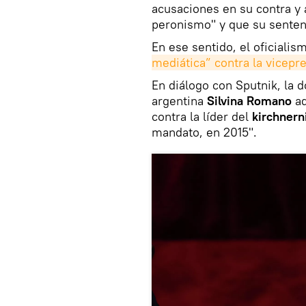
acusaciones en su contra y 
peronismo" y que su sentenc
En ese sentido, el oficiali
mediática” contra la vicepr
En diálogo con Sputnik, la d
argentina
Silvina Romano
a
contra la líder del
kirchner
mandato, en 2015".