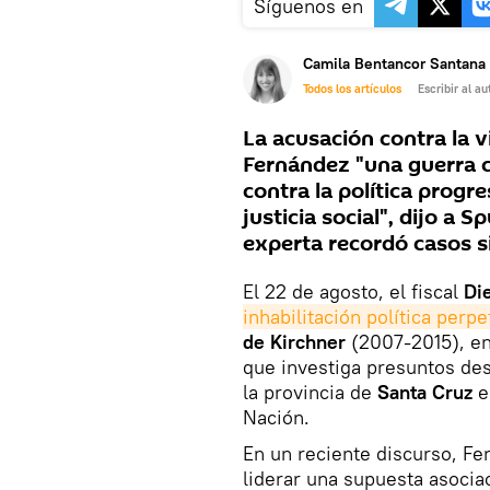
Síguenos en
Camila Bentancor Santana
Todos los artículos
Escribir al au
La acusación contra la v
Fernández "una guerra con
contra la política progr
justicia social", dijo a 
experta recordó casos si
El 22 de agosto, el fiscal
Di
inhabilitación política perpe
de Kirchner
(2007-2015), en
que investiga presuntos des
la provincia de
Santa Cruz
e
Nación.
En un reciente discurso, Fe
liderar una supuesta asociac