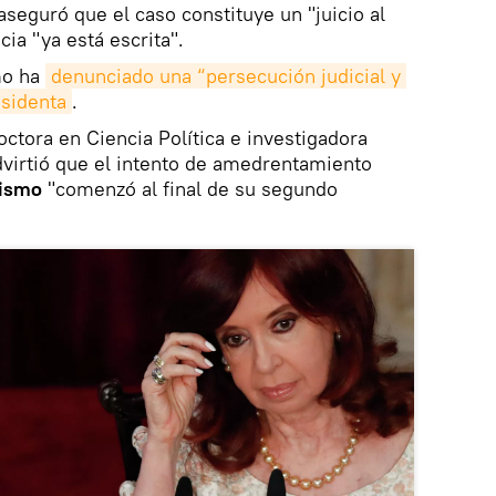
aseguró que el caso constituye un "juicio al
ia "ya está escrita".
smo ha
denunciado una “persecución judicial y 
esidenta
.
octora en Ciencia Política e investigadora
dvirtió que el intento de amedrentamiento
nismo
"comenzó al final de su segundo