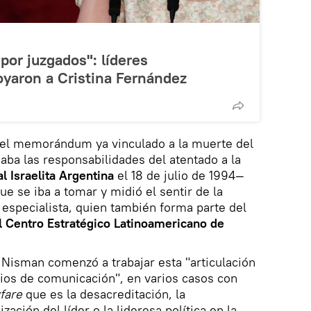
or juzgados": líderes
oyaron a Cristina Fernández
del memorándum ya vinculado a la muerte del
aba las responsabilidades del atentado a la
l Israelita Argentina
el 18 de julio de 1994—
e se iba a tomar y midió el sentir de la
 especialista, quien también forma parte del
l Centro Estratégico Latinoamericano de
Nisman comenzó a trabajar esta "articulación
dios de comunicación", en varios casos con
fare
que es la desacreditación, la
zación del líder o la lideresa política en la