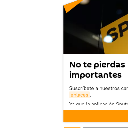
No te pierdas 
importantes
Suscríbete a nuestros ca
enlaces
.
Ya que la aplicación Sput
este enlace
puedes desca
móvil (¡solo para Android
También tenemos una cu