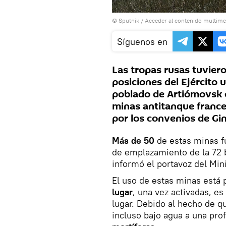
© Sputnik
/
Acceder al contenido multime
Síguenos en
Las tropas rusas tuvier
posiciones del Ejército
poblado de Artiómovsk e
minas antitanque france
por los convenios de Gi
Más de 50
de estas minas fu
de emplazamiento de la 72 b
informó el portavoz del Min
El uso de estas minas está 
lugar
, una vez activadas, e
lugar. Debido al hecho de qu
incluso bajo agua a una pro