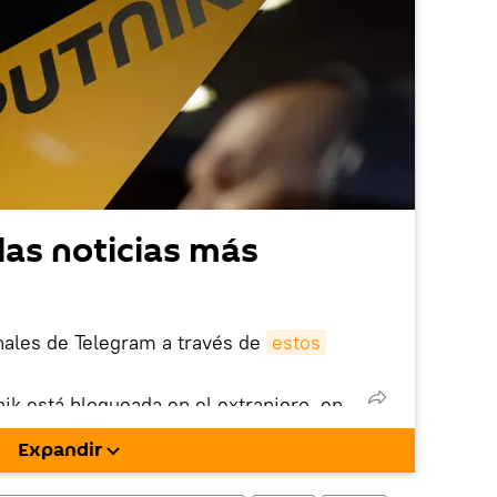
las noticias más
nales de Telegram a través de
estos
nik está bloqueada en el extranjero, en
rgarla e instalarla en tu dispositivo
Expandir
!).
enta
en la red social rusa VK
.