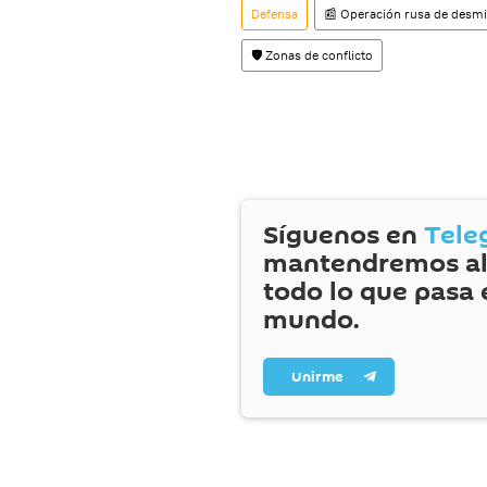
Defensa
📰 Operación rusa de desmil
🛡️ Zonas de conflicto
Síguenos en
Tele
mantendremos al
todo lo que pasa 
mundo.
Unirme