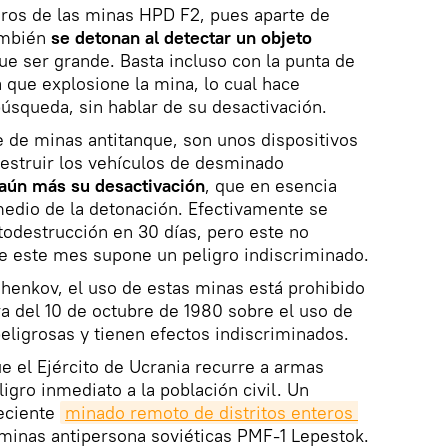
igros de las minas HPD F2, pues aparte de
ambién
se detonan al detectar un objeto
que ser grande. Basta incluso con la punta de
 que explosione la mina, lo cual hace
úsqueda, sin hablar de su desactivación.
se de minas antitanque, son unos dispositivos
struir los vehículos de desminado
a aún más su desactivación
, que en esencia
medio de la detonación. Efectivamente se
odestrucción en 30 días, pero este no
te este mes supone un peligro indiscriminado.
henkov, el uso de estas minas está prohibido
a del 10 de octubre de 1980 sobre el uso de
ligrosas y tienen efectos indiscriminados.
ue el Ejército de Ucrania recurre a armas
igro inmediato a la población civil. Un
reciente
minado remoto de distritos enteros 
minas antipersona soviéticas PMF-1 Lepestok.