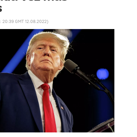
s
o:
20:39 GMT 12.08.2022
)