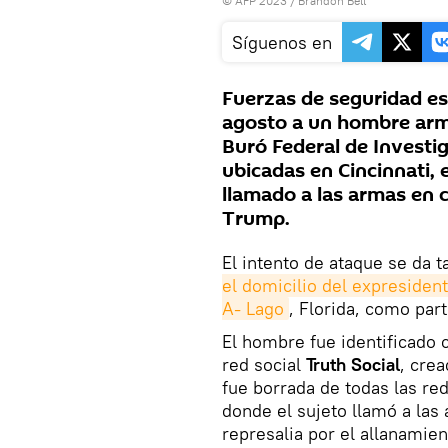
© AFP 2023 / Brandon Bell
Síguenos en
Fuerzas de seguridad es
agosto a un hombre arma
Buró Federal de Investiga
ubicadas en Cincinnati, 
llamado a las armas en 
Trump.
El intento de ataque se da 
el domicilio del expresiden
A- Lago
, Florida, como par
El hombre fue identificado
red social
Truth Social
, cre
fue borrada de todas las re
donde el sujeto llamó a las
represalia por el allanamie