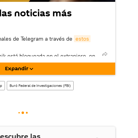
las noticias más
nales de Telegram a través de
estos
nik está bloqueada en el extranjero, en
rgarla e instalarla en tu dispositivo
Expandir
!).
enta
en la red social rusa VK
.
mp
Buró Federal de Investigaciones (FBI)
escubre las