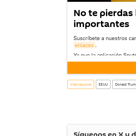
No te pierdas 
importantes
Suscríbete a nuestros ca
enlaces
.
Ya que la aplicación Sput
este enlace
puedes desca
móvil (¡solo para Android
También tenemos una cu
Internacional
EEUU
Donald Tru
Síguenos en
X
y d