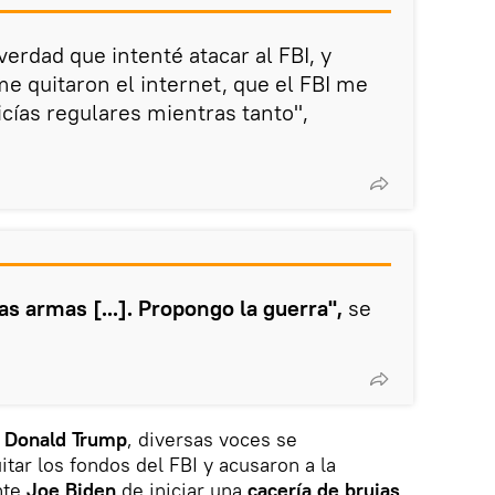
verdad que intenté atacar al FBI, y
me quitaron el internet, que el FBI me
cías regulares mientras tanto",
as armas [...]. Propongo la guerra",
se
e
Donald Trump
, diversas voces se
tar los fondos del FBI y acusaron a la
nte
Joe Biden
de iniciar una
cacería de brujas
,