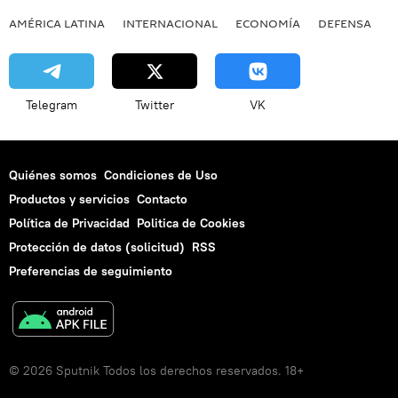
AMÉRICA LATINA
INTERNACIONAL
ECONOMÍA
DEFENSA
M
Telegram
Twitter
VK
Quiénes somos
Condiciones de Uso
Productos y servicios
Contacto
Política de Privacidad
Politica de Cookies
Protección de datos (solicitud)
RSS
Preferencias de seguimiento
© 2026 Sputnik Todos los derechos reservados. 18+