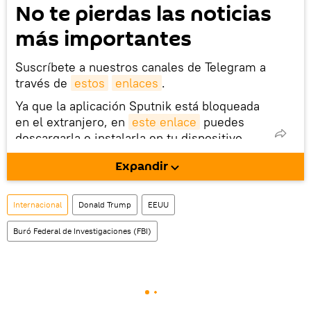
No te pierdas las noticias
más importantes
Suscríbete a nuestros canales de Telegram a
través de
estos
enlaces
.
Ya que la aplicación Sputnik está bloqueada
en el extranjero, en
este enlace
puedes
descargarla e instalarla en tu dispositivo
móvil (¡solo para Android!).
Expandir
También tenemos una cuenta
en la red 
social rusa VK
.
Internacional
Donald Trump
EEUU
Buró Federal de Investigaciones (FBI)