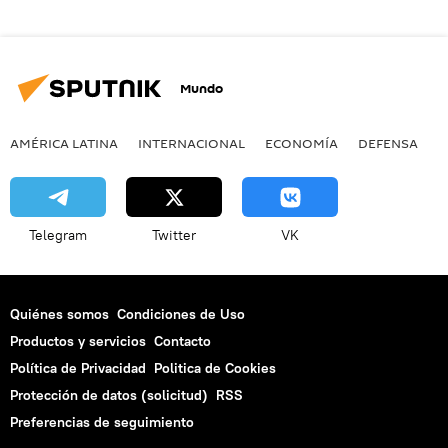
Mundo
AMÉRICA LATINA
INTERNACIONAL
ECONOMÍA
DEFENSA
M
Telegram
Twitter
VK
Quiénes somos
Condiciones de Uso
Productos y servicios
Contacto
Política de Privacidad
Politica de Cookies
Protección de datos (solicitud)
RSS
Preferencias de seguimiento