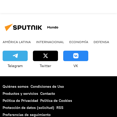
Mundo
AMÉRICA LATINA
INTERNACIONAL
ECONOMÍA
DEFENSA
M
Telegram
Twitter
VK
Quiénes somos
Condiciones de Uso
Productos y servicios
Contacto
Política de Privacidad
Politica de Cookies
Protección de datos (solicitud)
RSS
Preferencias de seguimiento