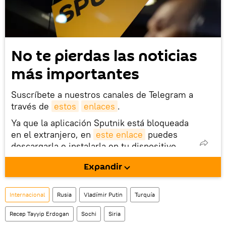
No te pierdas las noticias
más importantes
Suscríbete a nuestros canales de Telegram a
través de
estos
enlaces
.
Ya que la aplicación Sputnik está bloqueada
en el extranjero, en
este enlace
puedes
descargarla e instalarla en tu dispositivo
móvil (¡solo para Android!).
Expandir
También tenemos una cuenta
en la red 
social rusa VK
.
Internacional
Rusia
Vladímir Putin
Turquía
Recep Tayyip Erdogan
Sochi
Siria