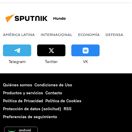
Mundo
AMÉRICA LATINA
INTERNACIONAL
ECONOMÍA
DEFENSA
M
Telegram
Twitter
VK
Quiénes somos
Condiciones de Uso
Productos y servicios
Contacto
Política de Privacidad
Politica de Cookies
Protección de datos (solicitud)
RSS
Preferencias de seguimiento