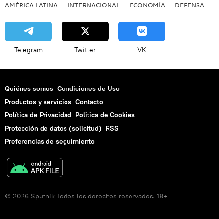
AMÉRICA LATINA
INTERNACIONAL
ECONOMÍA
DEFENSA
M
Telegram
Twitter
VK
Quiénes somos
Condiciones de Uso
Productos y servicios
Contacto
Política de Privacidad
Politica de Cookies
Protección de datos (solicitud)
RSS
Preferencias de seguimiento
© 2026 Sputnik Todos los derechos reservados. 18+