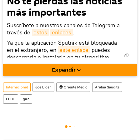
No te pierdas las noticias
más importantes
Suscríbete a nuestros canales de Telegram a
través de
estos
enlaces
.
Ya que la aplicación Sputnik está bloqueada
en el extranjero, en
este enlace
puedes
descargarla e instalarla en tu dispositivo
móvil (¡solo para Android!).
Expandir
También tenemos una cuenta
en la red 
social rusa VK
.
Internacional
Joe Biden
🌍 Oriente Medio
Arabia Saudita
EEUU
gira