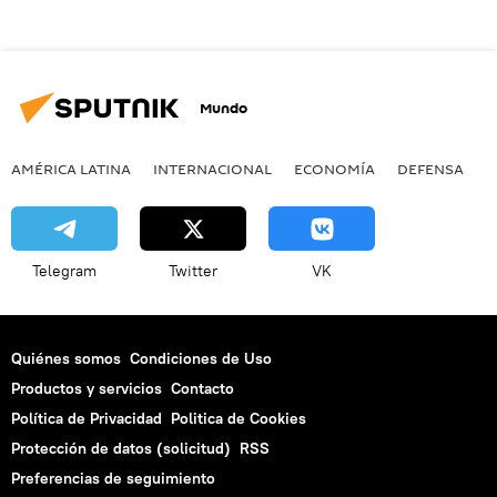
Mundo
AMÉRICA LATINA
INTERNACIONAL
ECONOMÍA
DEFENSA
M
Telegram
Twitter
VK
Quiénes somos
Condiciones de Uso
Productos y servicios
Contacto
Política de Privacidad
Politica de Cookies
Protección de datos (solicitud)
RSS
Preferencias de seguimiento