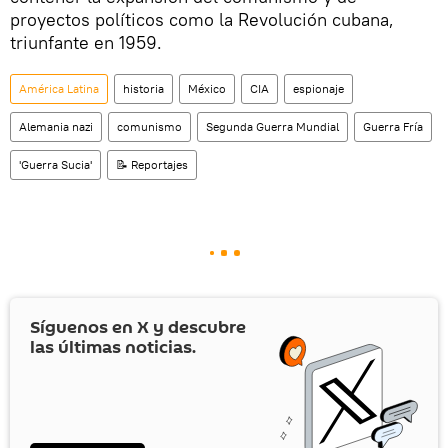
proyectos políticos como la Revolución cubana,
triunfante en 1959.
América Latina
historia
México
CIA
espionaje
Alemania nazi
comunismo
Segunda Guerra Mundial
Guerra Fría
'Guerra Sucia'
📝 Reportajes
Síguenos en
X
y descubre
las últimas noticias.