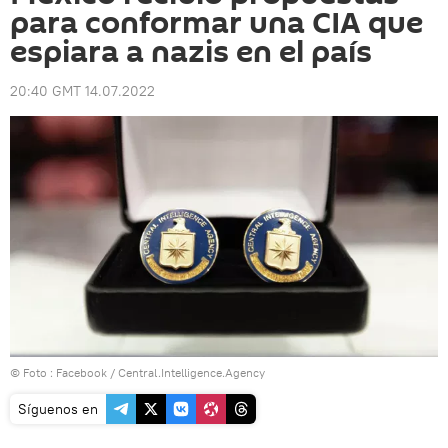
para conformar una CIA que
espiara a nazis en el país
20:40 GMT 14.07.2022
© Foto :
Facebook / Central.Intelligence.Agency
Síguenos en