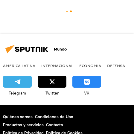
Mundo
AMÉRICA LATINA
INTERNACIONAL
ECONOMÍA
DEFENSA
M
Telegram
Twitter
VK
Quiénes somos
Condiciones de Uso
Productos y servicios
Contacto
Política de Privacidad
Politica de Cookies