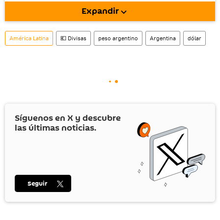
móvil (¡solo para Android!).
Expandir
También tenemos una cuenta
en la red 
social rusa VK
.
América Latina
💶 Divisas
peso argentino
Argentina
dólar
Síguenos en
X
y descubre
las últimas noticias.
Seguir