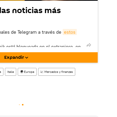
las noticias más
nales de Telegram a través de
estos
nik está bloqueada en el extranjero, en
rgarla e instalarla en tu dispositivo
Expandir
!).
enta
en la red social rusa VK
.
a
Italia
🌍 Europa
📈 Mercados y finanzas