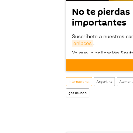
No te pierdas 
importantes
Suscríbete a nuestros ca
enlaces
.
Ya que la aplicación Sput
este enlace
puedes desca
móvil (¡solo para Android
También tenemos una cu
Internacional
Argentina
Alemani
gas licuado