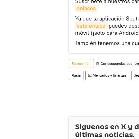
Suscríbete a nuestros ca
enlaces
.
Ya que la aplicación Sput
este enlace
puedes desca
móvil (¡solo para Android
También tenemos una cu
Economía
📰 Consecuencias económi
Rusia
📈 Mercados y finanzas
Je
Síguenos en
X
y d
últimas noticias.