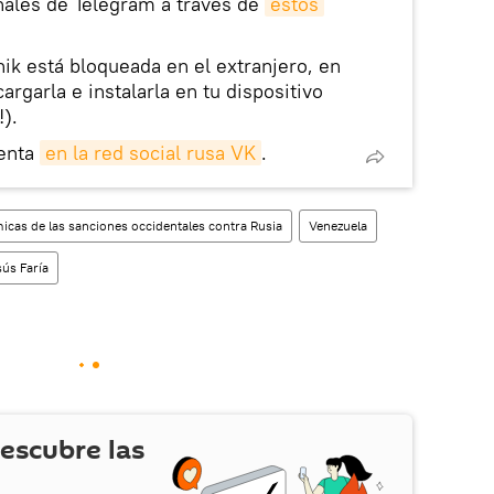
nales de Telegram a través de
estos
nik está bloqueada en el extranjero, en
rgarla e instalarla en tu dispositivo
!).
enta
en la red social rusa VK
.
cas de las sanciones occidentales contra Rusia
Venezuela
sús Faría
escubre las