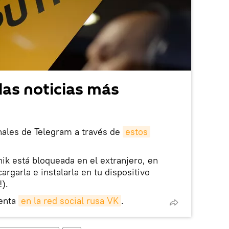
las noticias más
nales de Telegram a través de
estos
nik está bloqueada en el extranjero, en
rgarla e instalarla en tu dispositivo
!).
enta
en la red social rusa VK
.