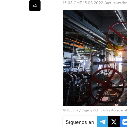
15:03 GMT 15.06.2022
(actualizado
© Sputnik / Evgeny Odinokov
/
Acceder a
Síguenos en