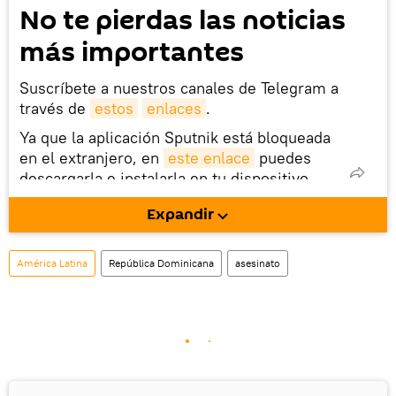
No te pierdas las noticias
más importantes
Suscríbete a nuestros canales de Telegram a
través de
estos
enlaces
.
Ya que la aplicación Sputnik está bloqueada
en el extranjero, en
este enlace
puedes
descargarla e instalarla en tu dispositivo
móvil (¡solo para Android!).
Expandir
También tenemos una cuenta
en la red 
social rusa VK
.
América Latina
República Dominicana
asesinato