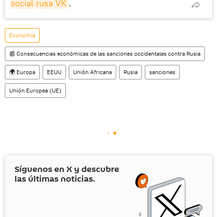
social rusa VK
.
Economía
📰 Consecuencias económicas de las sanciones occidentales contra Rusia
🌍 Europa
EEUU
Unión Africana
Rusia
sanciones
Unión Europea (UE)
Síguenos en
X
y descubre
las últimas noticias.