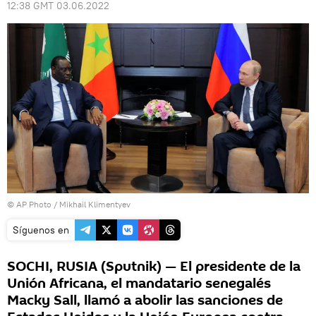
12:38 GMT 03.06.2022
© AP Photo / Mikhail Klimentyev
Síguenos en
SOCHI, RUSIA (Sputnik) — El presidente de la
Unión Africana, el mandatario senegalés
Macky Sall, llamó a abolir las sanciones de