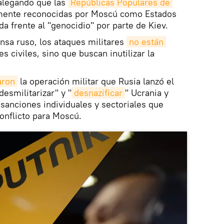
 alegando que las
Repúblicas Populares de 
amente reconocidas por Moscú como Estados
a frente al "genocidio" por parte de Kiev.
nsa ruso, los ataques militares
no están 
s civiles, sino que buscan inutilizar la
aron
la operación militar que Rusia lanzó el
esmilitarizar" y "
desnazificar
" Ucrania y
 sanciones individuales y sectoriales que
conflicto para Moscú.