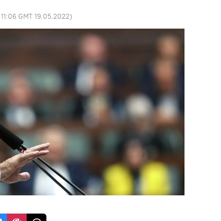
:
11:06 GMT 19.05.2022
)