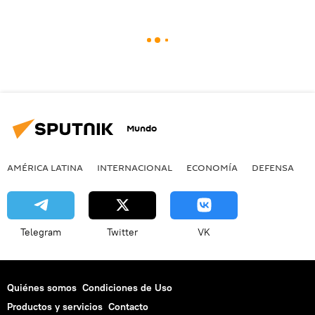
Mundo
AMÉRICA LATINA
INTERNACIONAL
ECONOMÍA
DEFENSA
M
Telegram
Twitter
VK
Quiénes somos
Condiciones de Uso
Productos y servicios
Contacto