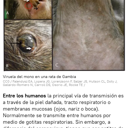
Viruela del mono en una rata de Gambia
CC0
/
Falendysz EA, Lopera JG, Lorenzsonn F, Salzer JS, Hutson CL, Doty J,
Gallardo-Romero N, Carroll DS, Osorio JE, Rocke TE
/
Entre los humanos
la principal vía de transmisión es
a través de la piel dañada, tracto respiratorio o
membranas mucosas (ojos, nariz o boca).
Normalmente se transmite entre humanos por
medio de gotitas respiratorias. Sin embargo, a