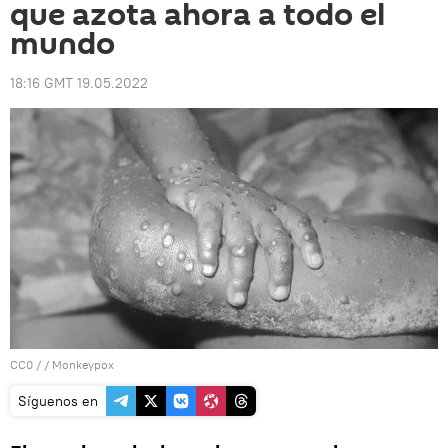
que azota ahora a todo el
mundo
18:16 GMT 19.05.2022
CC0
/ /
Monkeypox
Síguenos en