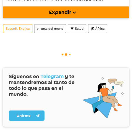
descargarla e instalarla en tu dispositivo
móvil (¡solo para Android!).
Expandir
También tenemos una cuenta
en la red 
social rusa VK
.
Sputnik Explica
viruela del mono
💗 Salud
🌍 África
Síguenos en
Telegram
y te
mantendremos al tanto de
todo lo que pasa en el
mundo.
Unirme