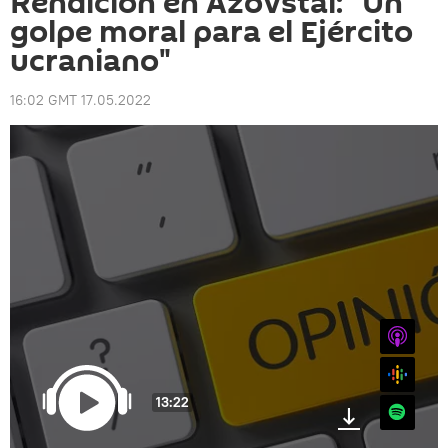
Rendición en Azovstal: "Un
golpe moral para el Ejército
ucraniano"
16:02 GMT 17.05.2022
iTunes
Google
13:22
Spotify