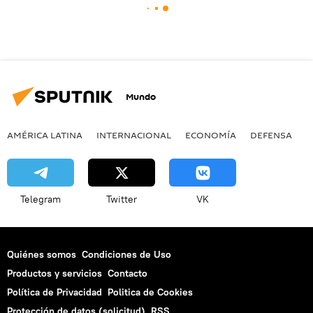
Mundo
AMÉRICA LATINA
INTERNACIONAL
ECONOMÍA
DEFENSA
M
Telegram
Twitter
VK
Quiénes somos
Condiciones de Uso
Productos y servicios
Contacto
Política de Privacidad
Politica de Cookies
Protección de datos (solicitud)
RSS