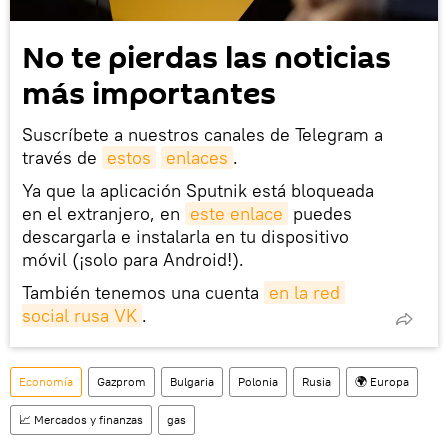
No te pierdas las noticias
más importantes
Suscríbete a nuestros canales de Telegram a
través de
estos
enlaces
.
Ya que la aplicación Sputnik está bloqueada
en el extranjero, en
este enlace
puedes
descargarla e instalarla en tu dispositivo
móvil (¡solo para Android!).
También tenemos una cuenta
en la red 
social rusa VK
.
Economía
Gazprom
Bulgaria
Polonia
Rusia
🌍 Europa
📈 Mercados y finanzas
gas