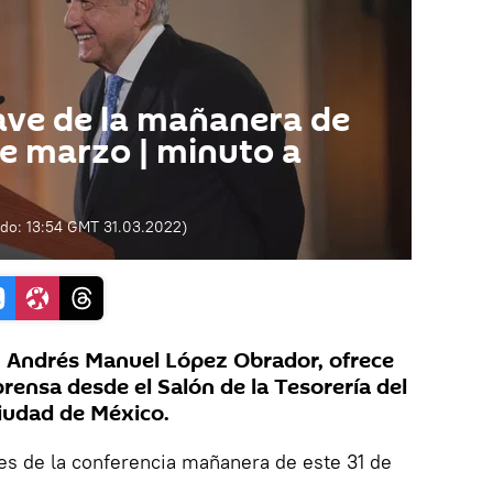
ave de la mañanera de
e marzo | minuto a
ado:
13:54 GMT 31.03.2022
)
, Andrés Manuel López Obrador, ofrece
prensa desde el Salón de la Tesorería del
Ciudad de México.
ves de la conferencia mañanera de este 31 de