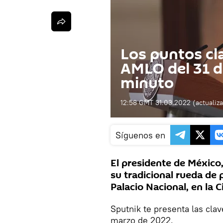
Los puntos cl
AMLO del 31 d
minuto
12:58 GMT 31.03.2022
(actualiz
Síguenos en
El presidente de México
su tradicional rueda de 
Palacio Nacional, en la 
Sputnik te presenta las cla
marzo de 2022.