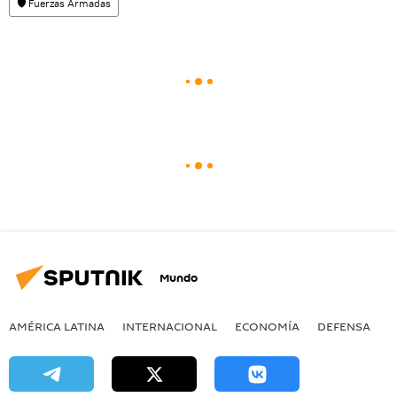
🛡️ Fuerzas Armadas
Mundo
AMÉRICA LATINA
INTERNACIONAL
ECONOMÍA
DEFENSA
M