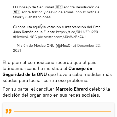
El Consejo de Seguridad 🇺🇳 adopta Resolución de
🇲🇽 sobre tráfico y desvío de armas, con 12 votos a
favor y 3 abstenciones.
📺 consulta aquí👇la votación e intervención del Emb.
Juan Ramón de la Fuente.
https://t.co/RHJkZ9u2P9
#MexicoUNSC
pic.twitter.com/J0vWaBo74J
— Misión de México ONU (@MexOnu)
December 22,
2021
El diplomático mexicano recordó que el país
latinoamericano ha insistido al
Consejo de
Seguridad de la ONU
que lleve a cabo medidas más
sólidas para luchar contra ese problema.
Por su parte, el canciller
Marcelo Ebrard
celebró la
decisión del organismo en sus redes sociales.