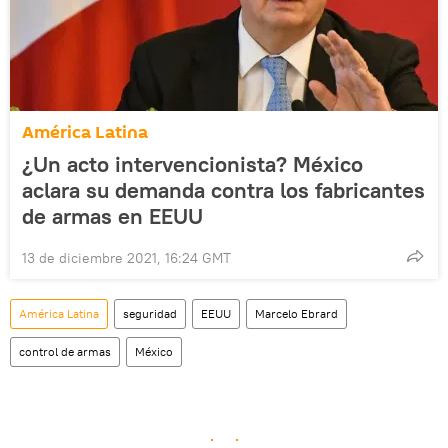
América Latina
¿Un acto intervencionista? México
aclara su demanda contra los fabricantes
de armas en EEUU
13 de diciembre 2021, 16:24 GMT
América Latina
seguridad
EEUU
Marcelo Ebrard
control de armas
México