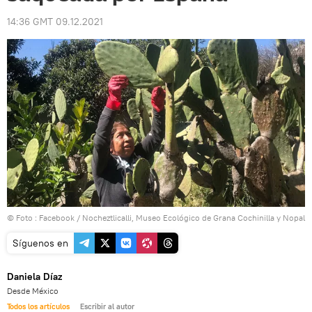
14:36 GMT 09.12.2021
© Foto : Facebook / Nocheztlicalli, Museo Ecológico de Grana Cochinilla y Nopal
Síguenos en
Daniela Díaz
Desde México
Todos los artículos
Escribir al autor