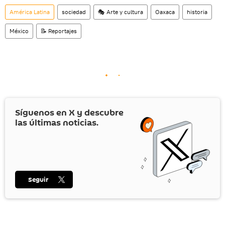
América Latina
sociedad
🎭 Arte y cultura
Oaxaca
historia
México
📝 Reportajes
Síguenos en
X
y descubre
las últimas noticias.
Seguir