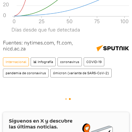
Internacional
📊 Infografía
coronavirus
COVID-19
pandemia de coronavirus
ómicron (variante de SARS-CoV-2)
Síguenos en
X
y descubre
las últimas noticias.