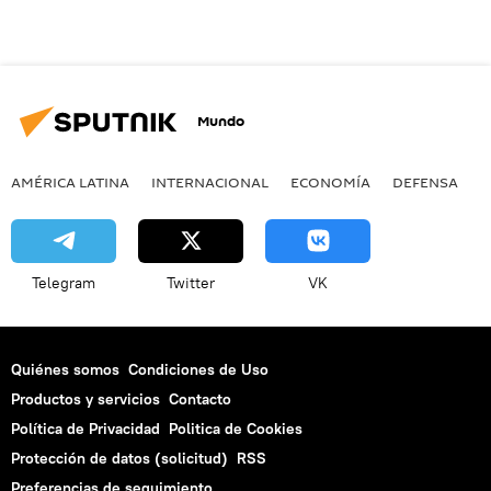
Mundo
AMÉRICA LATINA
INTERNACIONAL
ECONOMÍA
DEFENSA
M
Telegram
Twitter
VK
Quiénes somos
Condiciones de Uso
Productos y servicios
Contacto
Política de Privacidad
Politica de Cookies
Protección de datos (solicitud)
RSS
Preferencias de seguimiento