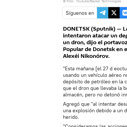
© Foto :
Youtube/Baykar Technologies
Síguenos en
DONETSK (Sputnik) — La
intentaron atacar un de
un dron, dijo el portav
Popular de Donetsk en 
Alexéi Nikonórov.
"Esta mañana [el 27 d eoct
usando un vehículo aéreo no
depósito de petróleo en la 
que el dron que llevaba la 
almacén, pero no detonó in
Agregó que "al intentar desa
una explosión debido a un d
herido.
"Consideramos las acciones