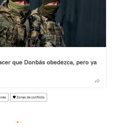
acer que Donbás obedezca, pero ya
ones
🛡️ Zonas de conflicto