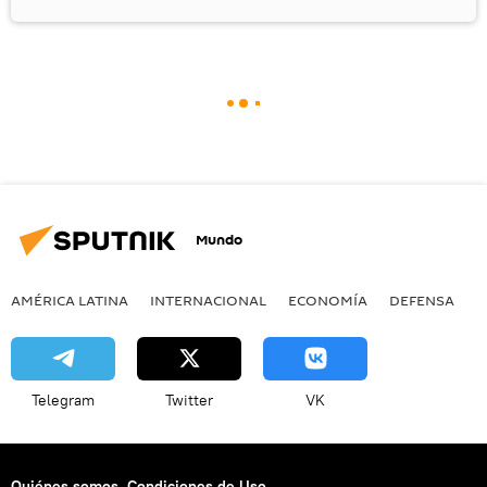
Mundo
AMÉRICA LATINA
INTERNACIONAL
ECONOMÍA
DEFENSA
M
Telegram
Twitter
VK
Quiénes somos
Condiciones de Uso