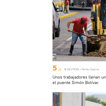
5
/6
©
REUTERS
/ Ferley Ospina
Unos trabajadores llenan u
el puente Simón Bolívar.