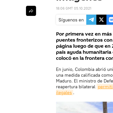
18:06 GMT 05.10.2021
Síguenos en
Por primera vez en más 
puentes fronterizos con
página luego de que en 
país ayuda humanitaria 
colocó en la frontera co
En junio, Colombia abrió un
una medida calificada como
Maduro. El ministro de Def
reapertura bilateral
permiti
ilegales
.