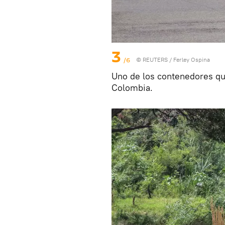
3
/6
©
REUTERS
/ Ferley Ospina
Uno de los contenedores qu
Colombia.