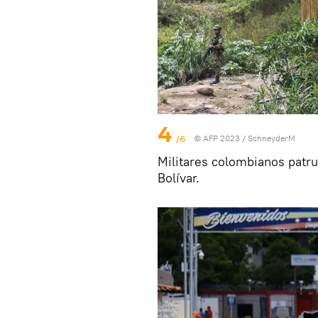
4
/6
© AFP 2023 / SchneyderM
Militares colombianos patru
Bolívar.