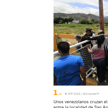
1
/6
© AFP 2023 / SchneyderM
Unos venezolanos cruzan el 
entre la localidad de San An