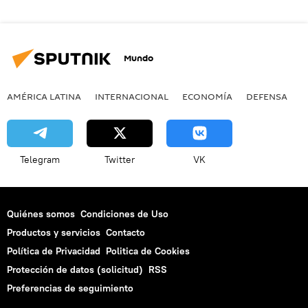
Mundo
AMÉRICA LATINA
INTERNACIONAL
ECONOMÍA
DEFENSA
M
Telegram
Twitter
VK
Quiénes somos
Condiciones de Uso
Productos y servicios
Contacto
Política de Privacidad
Politica de Cookies
Protección de datos (solicitud)
RSS
Preferencias de seguimiento