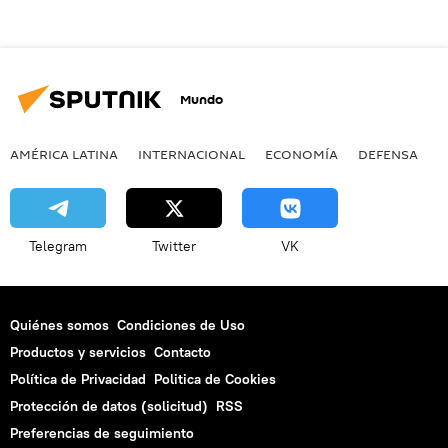
Mundo
AMÉRICA LATINA
INTERNACIONAL
ECONOMÍA
DEFENSA
M
Telegram
Twitter
VK
Quiénes somos
Condiciones de Uso
Productos y servicios
Contacto
Política de Privacidad
Politica de Cookies
Protección de datos (solicitud)
RSS
Preferencias de seguimiento