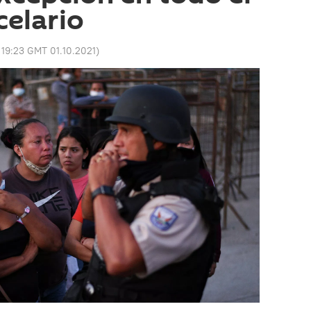
celario
:
19:23 GMT 01.10.2021
)