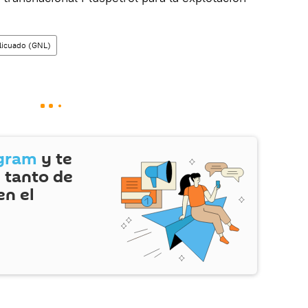
 licuado (GNL)
gram
y te
 tanto de
en el