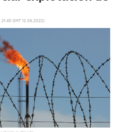
:
21:45 GMT 12.06.2022
)