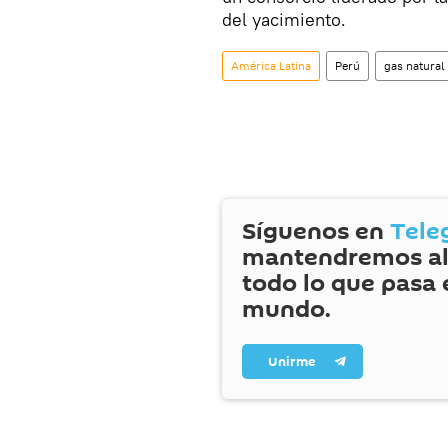
del yacimiento.
América Latina
Perú
gas natural
Síguenos en
Tele
mantendremos al
todo lo que pasa 
mundo.
Unirme