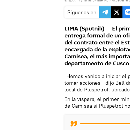
© Sputnik / Taras Litvinenko
/
Acceder al 
Síguenos en
LIMA (Sputnik) — El prim
entrega formal de un ofi
del contrato entre el Es
encargada de la explota
Camisea, el más importan
departamento de Cusco 
"Hemos venido a iniciar el 
tomar acciones", dijo Bellid
local de Pluspetrol, ubicado
En la víspera, el primer mi
de Camisea si Pluspetrol no