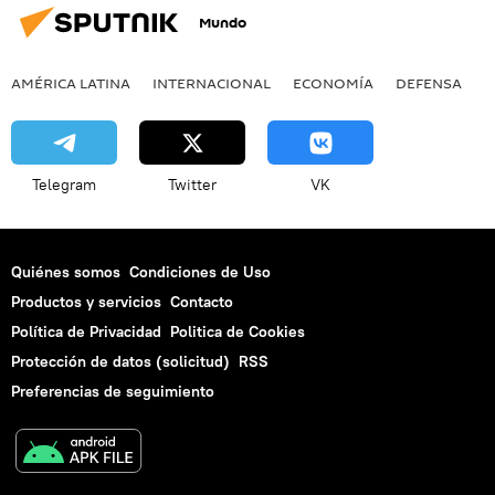
Mundo
AMÉRICA LATINA
INTERNACIONAL
ECONOMÍA
DEFENSA
M
Telegram
Twitter
VK
Quiénes somos
Condiciones de Uso
Productos y servicios
Contacto
Política de Privacidad
Politica de Cookies
Protección de datos (solicitud)
RSS
Preferencias de seguimiento