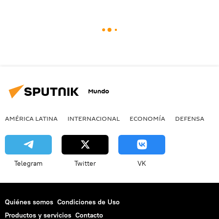
Mundo
AMÉRICA LATINA
INTERNACIONAL
ECONOMÍA
DEFENSA
M
Telegram
Twitter
VK
Quiénes somos
Condiciones de Uso
Productos y servicios
Contacto