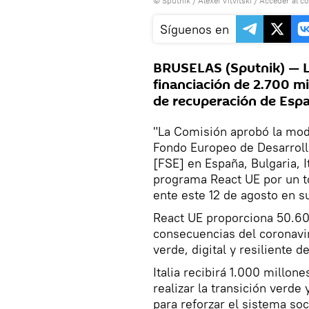
© Sputnik / Alexei Vitvitski
/
Acceder al c
Síguenos en
BRUSELAS (Sputnik) — 
financiación de 2.700 mi
de recuperación de Españ
"La Comisión aprobó la mod
Fondo Europeo de Desarroll
[FSE] en España, Bulgaria, 
programa React UE por un to
ente este 12 de agosto en su
React UE proporciona 50.60
consecuencias del coronavir
verde, digital y resiliente d
Italia recibirá 1.000 millon
realizar la transición verde
para reforzar el sistema soc