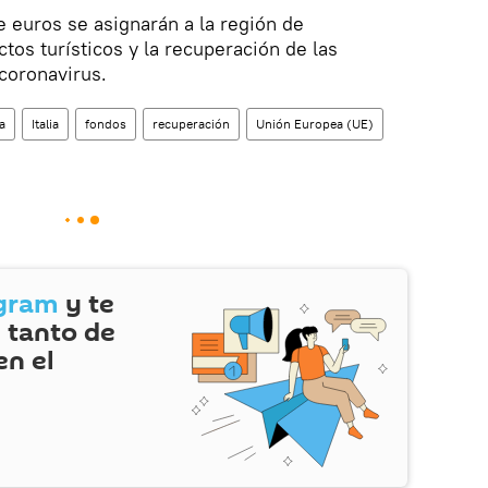
 euros se asignarán a la región de
tos turísticos y la recuperación de las
coronavirus.
a
Italia
fondos
recuperación
Unión Europea (UE)
gram
y te
 tanto de
en el