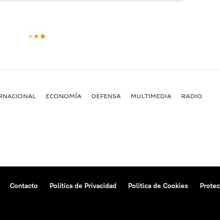
RNACIONAL
ECONOMÍA
DEFENSA
MULTIMEDIA
RADIO
Contacto
Política de Privacidad
Politica de Cookies
Protec