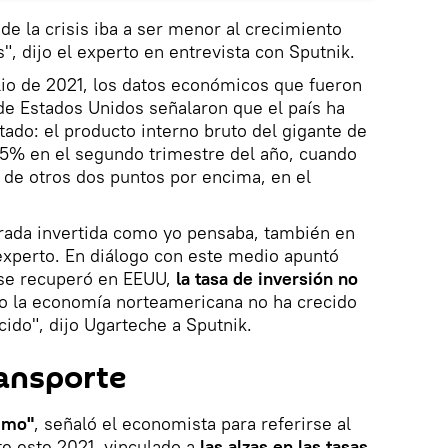
de la crisis iba a ser menor al crecimiento
", dijo el experto en entrevista con Sputnik.
ulio de 2021, los datos económicos que fueron
de Estados Unidos señalaron que el país ha
ado: el producto interno bruto del gigante de
,5% en el segundo trimestre del año, cuando
 de otros dos puntos por encima, en el
drada invertida como yo pensaba, también en
experto. En diálogo con este medio apuntó
 se recuperó en EEUU,
la tasa de inversión no
nto la economía norteamericana no ha crecido
ido", dijo Ugarteche a Sputnik.
ransporte
simo"
, señaló el economista para referirse al
e este 2021, vinculado a
las alzas en las tasas