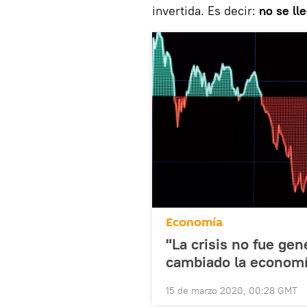
invertida. Es decir:
no se ll
Economía
"La crisis no fue gen
cambiado la econom
15 de marzo 2020, 00:28 GMT