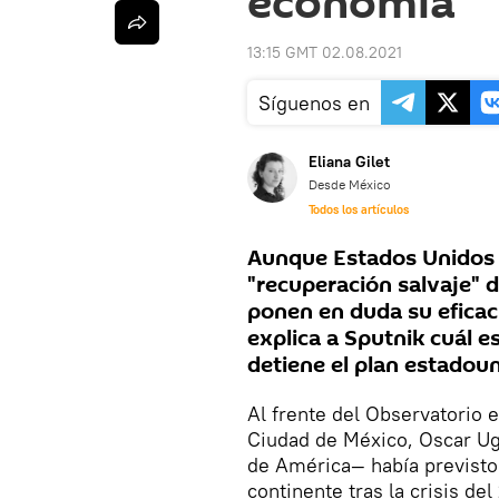
economía
13:15 GMT 02.08.2021
Síguenos en
Eliana Gilet
Desde México
Todos los artículos
Aunque Estados Unidos 
"recuperación salvaje" d
ponen en duda su eficac
explica a Sputnik cuál 
detiene el plan estadou
Al frente del Observatorio
Ciudad de México, Oscar Ug
de América— había previsto
continente tras la crisis de