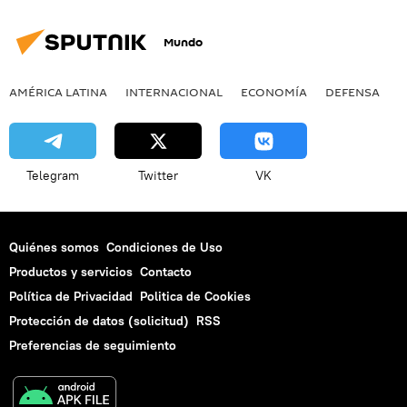
Mundo
AMÉRICA LATINA
INTERNACIONAL
ECONOMÍA
DEFENSA
M
Telegram
Twitter
VK
Quiénes somos
Condiciones de Uso
Productos y servicios
Contacto
Política de Privacidad
Politica de Cookies
Protección de datos (solicitud)
RSS
Preferencias de seguimiento