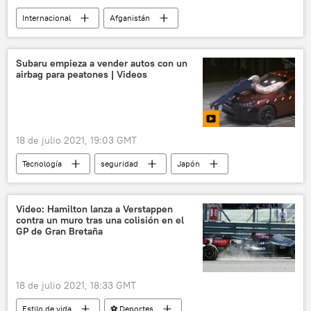
Internacional
Afganistán
Movimiento Talibán
Doha
🛡️ Zonas de conflicto
Subaru empieza a vender autos con un
airbag para peatones | Videos
18 de julio 2021, 19:03 GMT
Tecnología
seguridad
Japón
automóviles
⚙️ Motor
Video: Hamilton lanza a Verstappen
contra un muro tras una colisión en el
GP de Gran Bretaña
18 de julio 2021, 18:33 GMT
Estilo de vida
⚽ Deportes