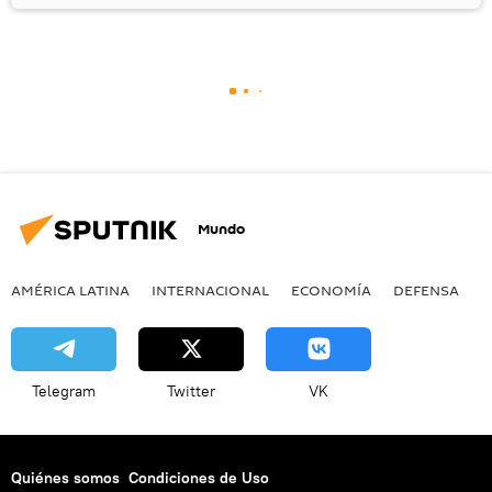
Mundo
AMÉRICA LATINA
INTERNACIONAL
ECONOMÍA
DEFENSA
M
Telegram
Twitter
VK
Quiénes somos
Condiciones de Uso