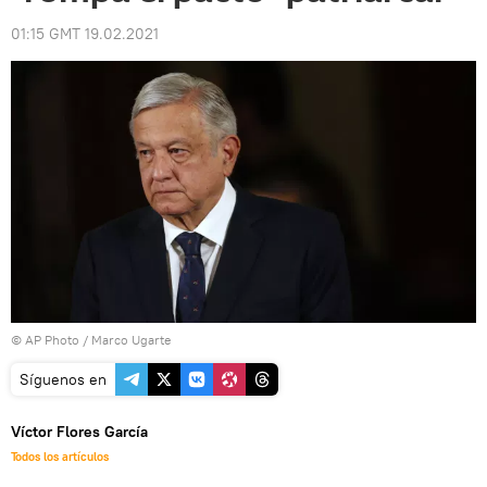
01:15 GMT 19.02.2021
© AP Photo / Marco Ugarte
Síguenos en
Víctor Flores García
Todos los artículos