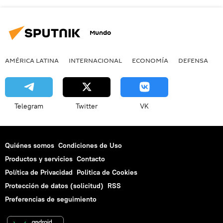
Mundo
AMÉRICA LATINA
INTERNACIONAL
ECONOMÍA
DEFENSA
M
Telegram
Twitter
VK
Quiénes somos
Condiciones de Uso
Productos y servicios
Contacto
Política de Privacidad
Politica de Cookies
Protección de datos (solicitud)
RSS
Preferencias de seguimiento