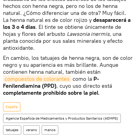
hechos con henna negra, pero no los de henna
natural. ¿Cómo diferenciar una de otra? Muy fácil.
La henna natural es de color rojizo y
desaparecerá a
los 3 o 4 días
. El tinte se obtiene únicamente de
hojas y flores del arbusto
Lawsonia inermis
, una
planta conocida por sus sales minerales y efecto
antioxidante.
En cambio, los tatuajes de henna negra, son de color
negro y su apariencia es más brillante. Aunque
contienen henna natural, también están
compuestos de colorantes
como la
P-
Fenilendiamina (PPD)
, cuyo uso directo está
completamente prohibido sobre la piel
.
España
Agencia Española de Medicamentos y Productos Sanitarios (AEMPS)
tatuajes
verano
manos