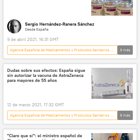
Sergio Hernández-Ranera Sánchez
Desde España
9 de abril 2021, 16:31 GMT
Agencia Española de Medicamentos y Productos Sanitarios (AEMPS)
9
más
España
sociedad
Ministerio de Sanidad de España
💗 Salud
Dudas sobre sus efectos: España sigue
sin autorizar la vacuna de AstraZeneca
trombosis
efectos adversos
para mayores de 55 años
pandemia de coronavirus
AstraZeneca
📰 El coronavirus en España
12 de marzo 2021, 17:32 GMT
Agencia Española de Medicamentos y Productos Sanitarios (AEMPS)
8
más
España
sociedad
Ministerio de Sanidad de España
💗 Salud
"Claro que sí": el ministro español de