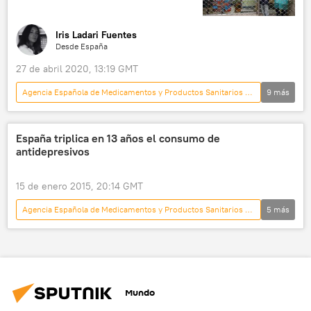
pandemia de coronavirus
COVID-19
vacunación
medicina
noticias
Iris Ladari Fuentes
Desde España
27 de abril 2020, 13:19 GMT
Agencia Española de Medicamentos y Productos Sanitarios (AEMPS)
9
más
Internacional
España
💗 Salud
sociedad
📰 El coronavirus en España
España triplica en 13 años el consumo de
antidepresivos
cuarentena
COVID-19
medicina
noticias
15 de enero 2015, 20:14 GMT
Agencia Española de Medicamentos y Productos Sanitarios (AEMPS)
5
más
España
sociedad
💗 Salud
Internacional
noticias
Mundo