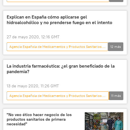
Internacional
España
sociedad
💗 Salud
trombosis
COVID-19
Explican en España cómo aplicarse gel
hidroalcohólico y no prenderse fuego en el intento
seguridad social
medicina
noticias
27 de mayo 2020, 12:16 GMT
Agencia Española de Medicamentos y Productos Sanitarios (AEMPS)
12
más
Internacional
España
sociedad
💗 Salud
gel
alcohol
La industria farmacéutica: ¿el gran beneficiado de la
pandemia?
Ministerio de Sanidad de España
riesgos
📰 El coronavirus en España
virus
13 de mayo 2020, 11:26 GMT
recomendaciones
noticias
Agencia Española de Medicamentos y Productos Sanitarios (AEMPS)
11
más
Internacional
España
sociedad
💗 Salud
coronavirus
"No veo ético hacer negocio de los
productos sanitarios de primera
📰 El coronavirus en España
necesidad"