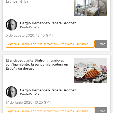
Latinoamérica
autorización
emergencia
emergencia sanitaria
evaluación
remdesivir
noticias
Sergio Hernández-Ranera Sánchez
Desde España
5 de agosto 2020, 18:40 GMT
Agencia Española de Medicamentos y Productos Sanitarios (AEMPS)
11
más
Internacional
España
sociedad
💗 Salud
ONG
El anticoagulante Sintrom, rumbo al
confinamiento: la pandemia acelera en
Médicos Sin Fronteras (MSF)
software
España su desuso
respiración
solidaridad
bajo coste
noticias
Sergio Hernández-Ranera Sánchez
Desde España
17 de junio 2020, 13:25 GMT
Agencia Española de Medicamentos y Productos Sanitarios (AEMPS)
9
más