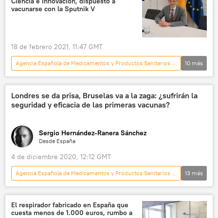
Ciencia e Innovación, dispuesto a
trombosis
vacunación contra el COVID-19
vacunarse con la Sputnik V
AstraZeneca
Carolina Darias
18 de febrero 2021, 11:47 GMT
Agencia Española de Medicamentos y Productos Sanitarios (AEMPS)
10
más
España
espacio
💗 Salud
cosmonautas
Programa Soyuz
Londres se da prisa, Bruselas va a la zaga: ¿sufrirán la
seguridad y eficacia de las primeras vacunas?
cosmonáutica
Pedro Duque
ministro
cosmos
Sergio Hernández-Ranera Sánchez
Sputnik V (vacuna)
Desde España
4 de diciembre 2020, 12:12 GMT
Agencia Española de Medicamentos y Productos Sanitarios (AEMPS)
13
más
Internacional
🌍 Europa
sociedad
💗 Salud
vacunación
El respirador fabricado en España que
cuesta menos de 1.000 euros, rumbo a
vacunación contra el COVID-19
Pfizer