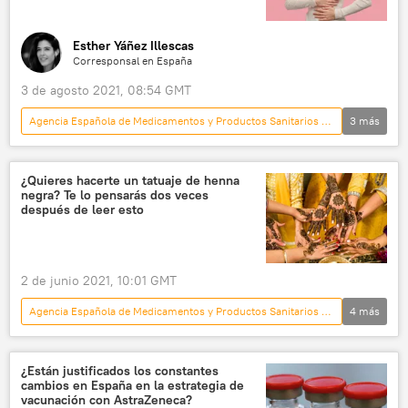
Esther Yáñez Illescas
Corresponsal en España
3 de agosto 2021, 08:54 GMT
Agencia Española de Medicamentos y Productos Sanitarios (AEMPS)
3
más
España
💗 Salud
enfermedad
¿Quieres hacerte un tatuaje de henna
negra? Te lo pensarás dos veces
después de leer esto
2 de junio 2021, 10:01 GMT
Agencia Española de Medicamentos y Productos Sanitarios (AEMPS)
4
más
España
tatuajes
verano
manos
¿Están justificados los constantes
cambios en España en la estrategia de
vacunación con AstraZeneca?