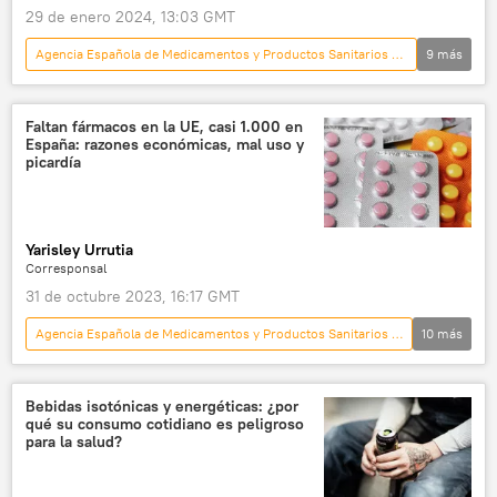
29 de enero 2024, 13:03 GMT
Agencia Española de Medicamentos y Productos Sanitarios (AEMPS)
9
más
España
sociedad
💗 Salud
mar Rojo
Faltan fármacos en la UE, casi 1.000 en
España: razones económicas, mal uso y
📰 Crisis en el mar Rojo por ataques hutíes
picardía
antibióticos
🌍 Europa
📝 Reportajes
📈 Mercados y finanzas
Yarisley Urrutia
Corresponsal
31 de octubre 2023, 16:17 GMT
Agencia Española de Medicamentos y Productos Sanitarios (AEMPS)
10
más
España
💗 Salud
Bayer
📝 Reportajes
industria
Bebidas isotónicas y energéticas: ¿por
qué su consumo cotidiano es peligroso
medicamentos
desabasto de medicamentos
para la salud?
Unión Europea (UE)
paracetamol