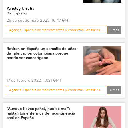
🌍 Europa
Yarisley Urrutia
Corresponsal
29 de septiembre 2023, 16:47 GMT
Agencia Española de Medicamentos y Productos Sanitarios (AEMPS)
11
más
Estilo de vida
🌍 Europa
📝 Reportajes
💗 Salud
consumo
Retiran en España un esmalte de uñas
de fabricación colombiana porque
sociedad
bebidas
cafeína
podría ser cancerígeno
azúcar
sodio
refresco
17 de febrero 2022, 10:21 GMT
Agencia Española de Medicamentos y Productos Sanitarios (AEMPS)
4
más
España
Málaga
Barcelona
💗 Salud
"Aunque lleves pañal, hueles mal":
hablan los enfermos de incontinencia
anal en España