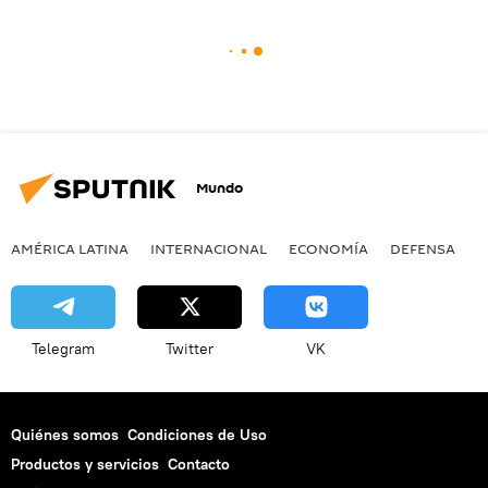
Mundo
AMÉRICA LATINA
INTERNACIONAL
ECONOMÍA
DEFENSA
M
Telegram
Twitter
VK
Quiénes somos
Condiciones de Uso
Productos y servicios
Contacto