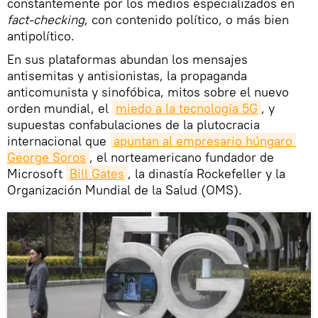
constantemente por los medios especializados en
fact-checking
, con contenido político, o más bien
antipolítico.
En sus plataformas abundan los mensajes
antisemitas y antisionistas, la propaganda
anticomunista y sinofóbica, mitos sobre el nuevo
orden mundial, el
miedo a la tecnología 5G
, y
supuestas confabulaciones de la plutocracia
internacional que
apuntan al empresario húngaro 
George Soros
, el norteamericano fundador de
Microsoft
Bill Gates
, la dinastía Rockefeller y la
Organización Mundial de la Salud (OMS).