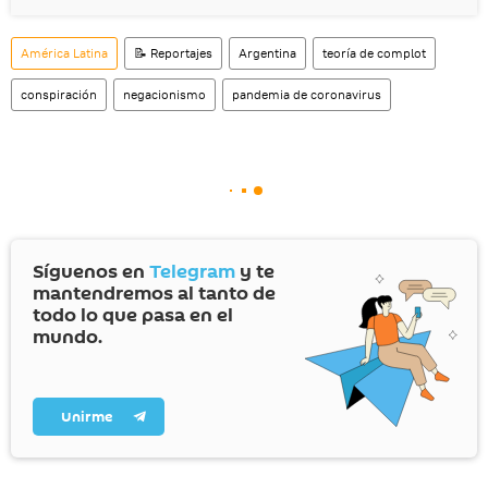
América Latina
📝 Reportajes
Argentina
teoría de complot
conspiración
negacionismo
pandemia de coronavirus
Síguenos en
Telegram
y te
mantendremos al tanto de
todo lo que pasa en el
mundo.
Unirme