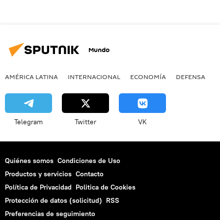
Mundo
AMÉRICA LATINA
INTERNACIONAL
ECONOMÍA
DEFENSA
M
Telegram
Twitter
VK
Quiénes somos
Condiciones de Uso
Productos y servicios
Contacto
Política de Privacidad
Politica de Cookies
Protección de datos (solicitud)
RSS
Preferencias de seguimiento