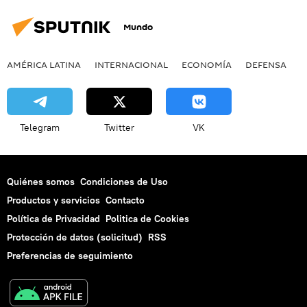
Mundo
AMÉRICA LATINA
INTERNACIONAL
ECONOMÍA
DEFENSA
M
Telegram
Twitter
VK
Quiénes somos
Condiciones de Uso
Productos y servicios
Contacto
Política de Privacidad
Politica de Cookies
Protección de datos (solicitud)
RSS
Preferencias de seguimiento